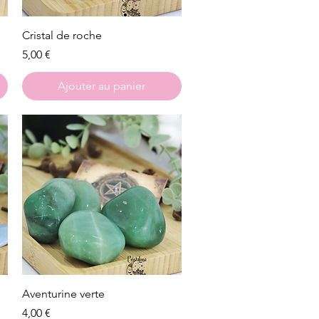
Aperçu rapide
Cristal de roche
Prix
5,00 €
Ajouter au panier
Aperçu rapide
Aventurine verte
Prix
4,00 €