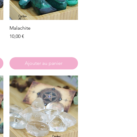
Aperçu rapide
Malachite
Prix
10,00 €
Ajouter au panier