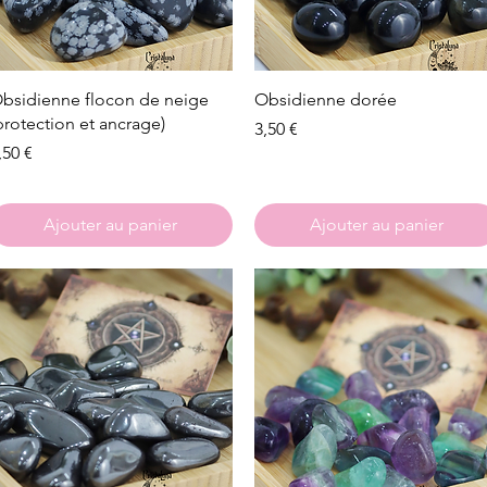
Aperçu rapide
Aperçu rapide
bsidienne flocon de neige
Obsidienne dorée
protection et ancrage)
Prix
3,50 €
rix
,50 €
Ajouter au panier
Ajouter au panier