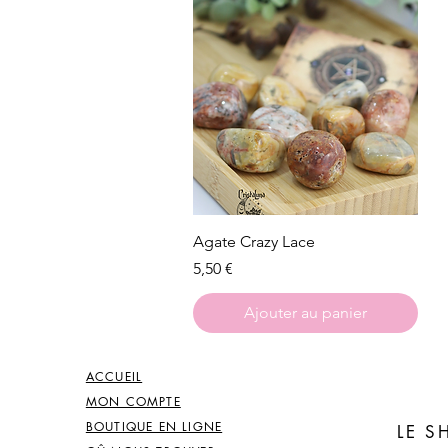
Aperçu rapide
Agate Crazy Lace
Prix
5,50 €
Ajouter au panier
ACCUEIL
MON COMPTE
BOUTIQUE EN LIGNE
LE 