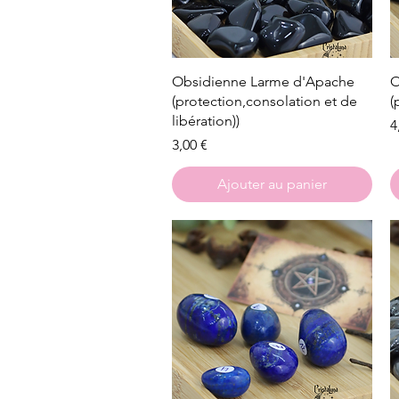
Aperçu rapide
Obsidienne Larme d'Apache
O
(protection,consolation et de
(
libération))
P
4
Prix
3,00 €
Ajouter au panier