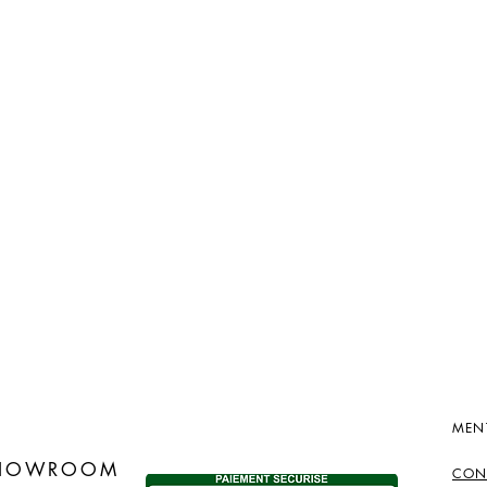
MEN
​
SHOWROOM
CON