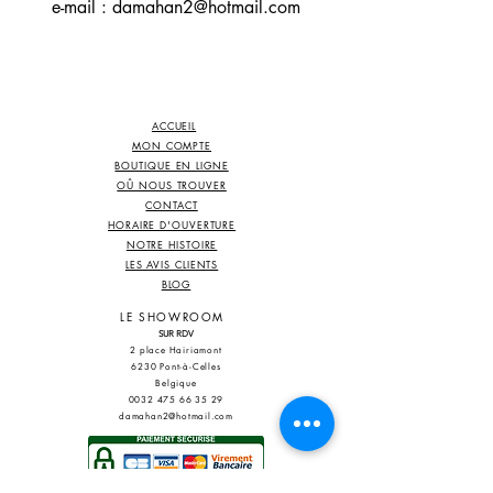
e-mail :
damahan2@hotmail.com
ACCUEIL
MON COMPTE
BOUTIQUE EN LIGNE
OÛ NOUS TROUVER
CONTACT
HORAIRE D'OUVERTURE
NOTRE HISTOIRE
LES AVIS CLIENTS
BLOG
​
LE SHOWROOM
SUR RDV
2 place Hairiamont
6230 Pont-à-Celles
Belgique
0032 475 66 35 29
damahan2@hotmail.com