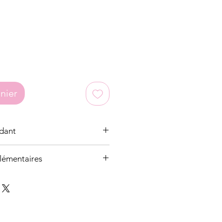
nier
dant
lémentaires
e
lle, nous recevons régulièrement
e pierres.
 pierres présentent des aspérités,