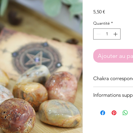
Prix
5,50 €
Quantité
*
Ajouter au pa
Chakra correspon
Chakra racine
Informations supp
Provenance : Mexiqu
Taille : 3 à 4cm
Photo non contractue
de nouveaux stocks d
Il est normal que les