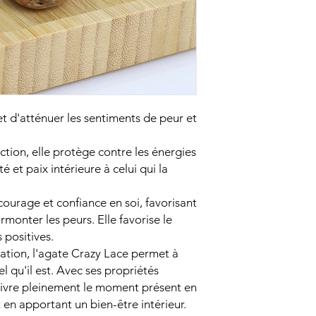
cela n'affecte en rien
☝️N'oubliez pas qu'il
les effets des pierre
l'autre et qu'elles n
traitement médical ou
Prenez soin de vous 
𝕮𝖗𝖎𝖘𝖙𝖆𝕷𝖚𝖓𝖆
t d'atténuer les sentiments de peur et
ction, elle protège contre les énergies
é et paix intérieure à celui qui la
ourage et confiance en soi, favorisant
urmonter les peurs. Elle favorise le
positives.
ation, l'agate Crazy Lace permet à
l qu'il est. Avec ses propriétés
vivre pleinement le moment présent en
 en apportant un bien-être intérieur.