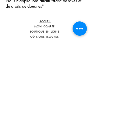
Nous n'appliquons aucun "franc de taxes et
de droits de douanes"
ACCUEIL
MON COMPTE
BOUTIQUE EN LIGNE
OÛ NOUS TROUVER
CONTACT
HORAIRE D'OUVERTURE
NOTRE HISTOIRE
LES AVIS CLIENTS
BLOG
​
LE SHOWROOM
SUR RDV
2 place Hairiamont
6230 Pont-à-Celles
Belgique
0032 475 66 35 29
damahan2@hotmail.com
MENTIONS LÉGALES