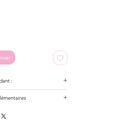
nier
dant :
lémentaires
lle, nous recevons régulièrement
e pierres.
 pierres présentent des aspérités,
 leurs énergies et leurs propriétés.