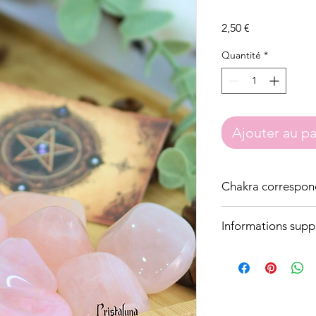
Prix
2,50 €
Quantité
*
Ajouter au pa
Chakra correspon
Chakra cœur
Informations supp
Taille : 3 à 4 cm
Photo non contractue
de nouveaux stocks d
Il est normal que les
cela n'affecte en rien