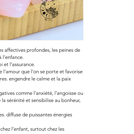
☝️N'oubliez pas qu'il
les effets des pierre
l'autre et qu'elles n
traitement médical ou
Prenez soin de vous 
𝕮𝖗𝖎𝖘𝖙𝖆𝕷𝖚𝖓𝖆
s affectives profondes, les peines de
à l’enfance.
i et l’assurance.
e l’amour que l’on se porte et favorise
tres. engendre le calme et la paix
égatives comme l’anxiété, l’angoisse ou
 la sérénité et sensibilise au bonheur,
es. diffuse de puissantes énergies
chez l’enfant, surtout chez les