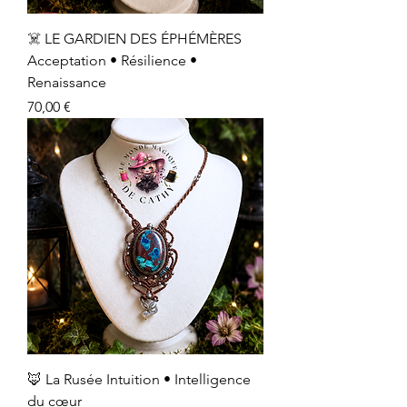
☠️ LE GARDIEN DES ÉPHÉMÈRES
Acceptation • Résilience •
Renaissance
Prix
70,00 €
🦊 La Rusée Intuition • Intelligence
du cœur