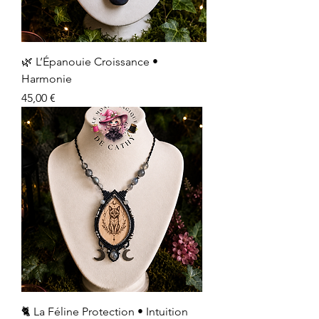
🌿 L’Épanouie Croissance •
Harmonie
Prix
45,00 €
🐈 La Féline Protection • Intuition