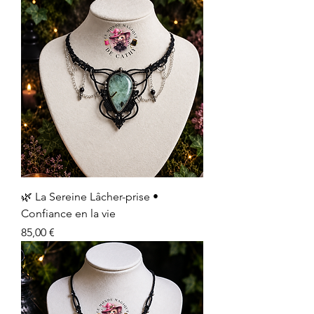
🌿 La Sereine Lâcher-prise •
Confiance en la vie
Prix
85,00 €