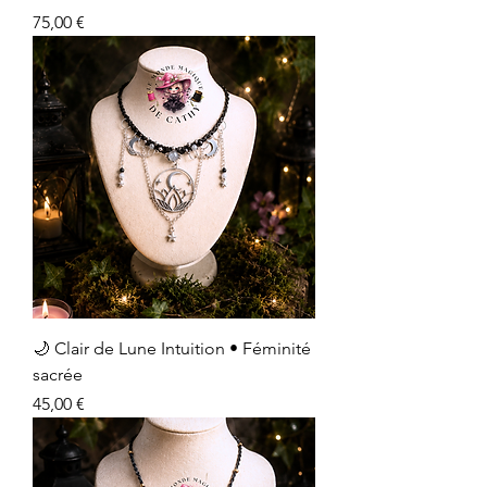
Prix
75,00 €
🌙 Clair de Lune Intuition • Féminité
sacrée
Prix
45,00 €