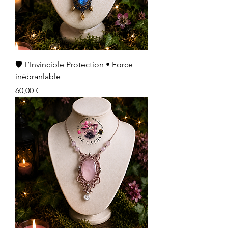
🛡️ L’Invincible Protection • Force
inébranlable
Prix
60,00 €