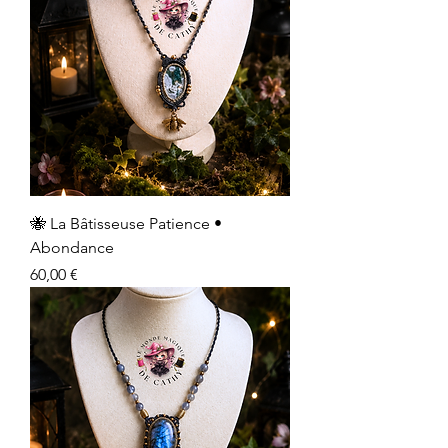
🐝 La Bâtisseuse Patience •
Abondance
Prix
60,00 €