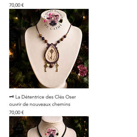
Prix
70,00 €
🗝️ La Détentrice des Clés Oser
ouvrir de nouveaux chemins
Prix
70,00 €