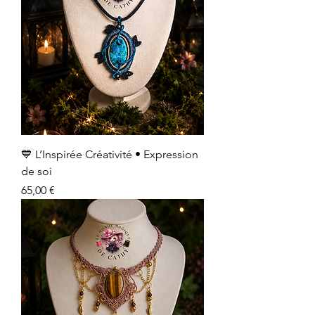
💙 L’Inspirée Créativité • Expression
de soi
Prix
65,00 €