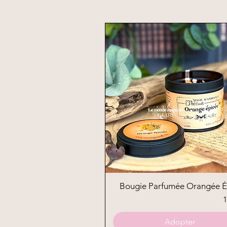
Bougie Parfumée Orangée É
Aperçu rapide
P
1
Adopter