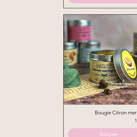
Aperçu rapide
Bougie Citron mer
P
1
Adopter