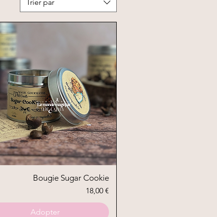
Trier par
Aperçu rapide
Bougie Sugar Cookie
Prix
18,00 €
Adopter