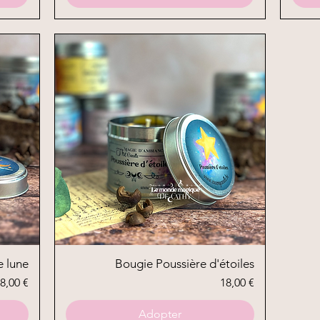
e lune
Bougie Poussière d'étoiles
Aperçu rapide
rix
Prix
8,00 €
18,00 €
Adopter