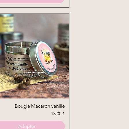
Aperçu rapide
Bougie Macaron vanille
Prix
18,00 €
Adopter