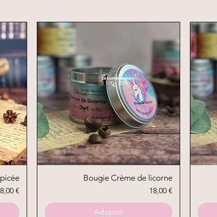
picée
Bougie Crème de licorne
Aperçu rapide
rix
Prix
8,00 €
18,00 €
Adopter