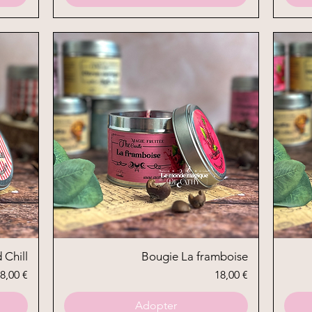
 Chill
Aperçu rapide
Bougie La framboise
rix
Prix
8,00 €
18,00 €
Adopter