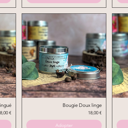
ingué
Aperçu rapide
Bougie Doux linge
rix
Prix
8,00 €
18,00 €
Adopter