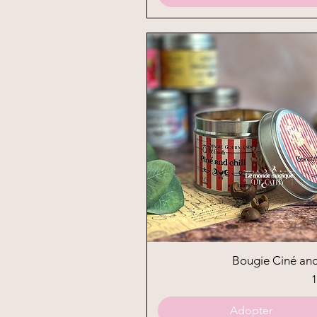
Aperçu rapide
Bougie Ciné and
P
1
Adopter