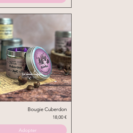
Aperçu rapide
Bougie Cuberdon
Prix
18,00 €
Adopter