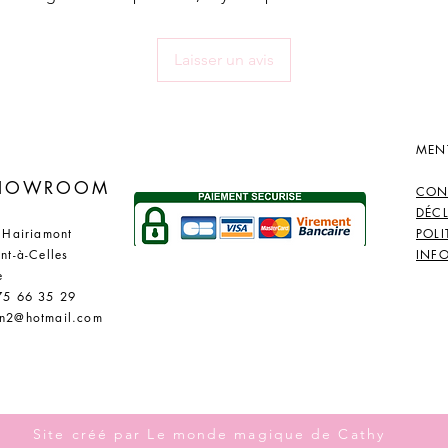
Laisser un avis
MEN
​
SHOWROOM
CON
DÉC
 Hairiamont
POLI
nt-à-Celles
INF
e
75 66 35 29
n2@hotmail.com
Site créé par Le monde magique de Cathy