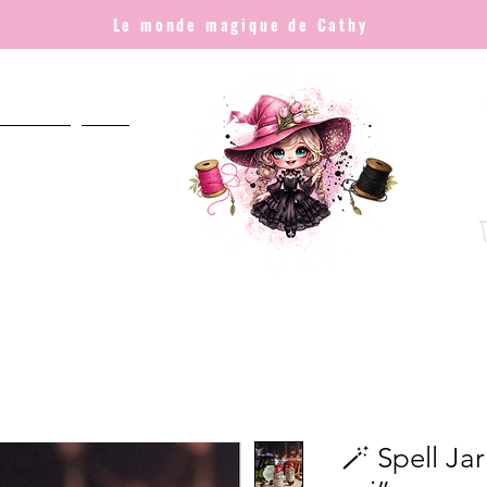
Le monde magique de Cathy
NNALISÉ
Plus
🪄 Spell Ja