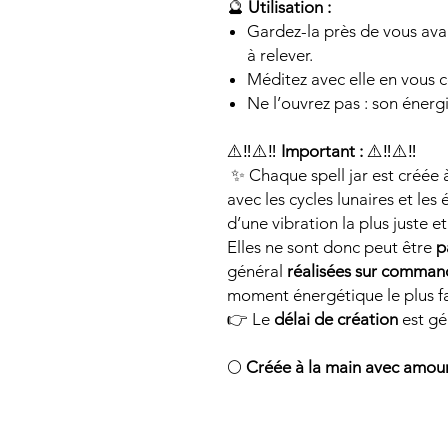
🔮
Utilisation :
Gardez-la près de vous ava
à relever.
Méditez avec elle en vous c
Ne l’ouvrez pas : son énergi
⚠️‼️⚠️‼️
Important :
⚠️‼️⚠️‼️
✨ Chaque spell jar est créée
avec les cycles lunaires et les 
d’une vibration la plus juste et
Elles ne sont donc peut être
p
général
réalisées sur comman
moment énergétique le plus f
👉 Le
délai de création
est g
🌕
Créée à la main avec amour