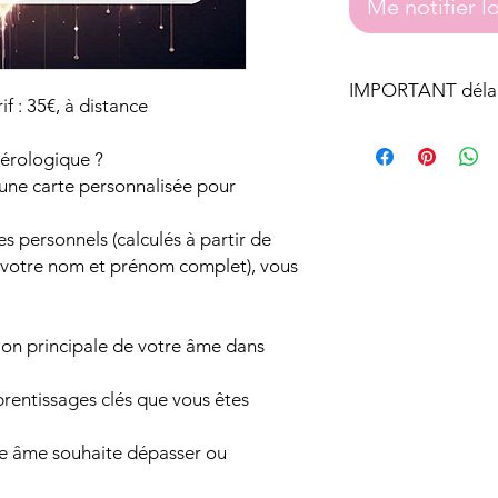
Me notifier l
IMPORTANT délai
f : 35€, à distance
Après votre réservati
je prendrai contact av
mérologique ?
spams ou courriers in
une carte personnalisée pour
quand aura lieu la réa
numérologique.
s personnels (calculés à partir de
Le délais de la réali
e votre nom et prénom complet), vous
d'une semaine.
sion principale de votre âme dans
pprentissages clés que vous êtes
tre âme souhaite dépasser ou