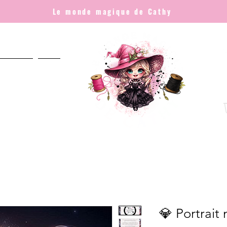
Le monde magique de Cathy
NNALISÉ
Plus
💎 Portrait