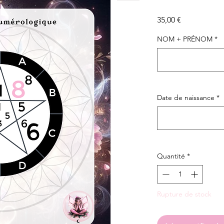
Prix
35,00 €
NOM + PRÉNOM
*
Date de naissance
*
Quantité
*
Rupture de stock