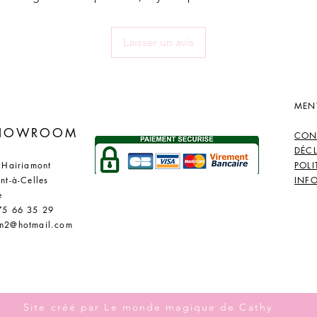
Laisser un avis
MEN
​
SHOWROOM
CON
DÉC
 Hairiamont
POLI
nt-à-Celles
INF
e
75 66 35 29
n2@hotmail.com
Site créé par Le monde magique de Cathy