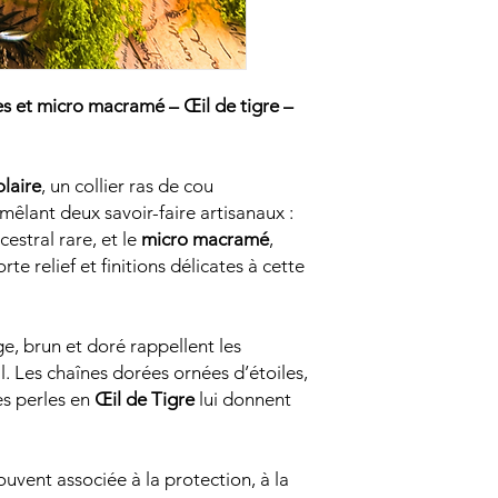
NE PAS se baigner,
pour ne pas l'en
tes et micro macramé – Œil de tigre –
olaire
, un collier ras de cou
 mêlant deux savoir-faire artisanaux :
ncestral rare, et le
micro macramé
,
e relief et finitions délicates à cette
e, brun et doré rappellent les
il. Les chaînes dorées ornées d’étoiles,
es perles en
Œil de Tigre
lui donnent
ouvent associée à la protection, à la