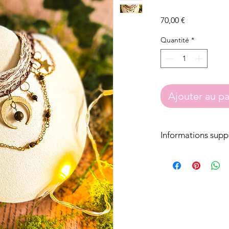
Prix
70,00 €
Quantité
*
Ajouter au pa
Informations supp
Tous les talismans
s'adaptent à tout 
Nos perles ou bre
inoxydable, soit fa
Les attaches des b
acier inoxydable
Nos pierres sont d