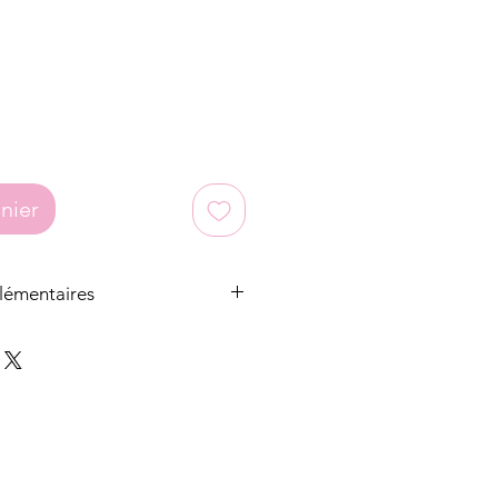
nier
lémentaires
 ont leur fermeture réglable et
les cous
loques sont soit en acier
ntaisie.
oucles d'oreilles sont toujours en
e véritables pierres naturelles