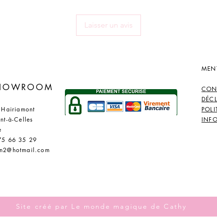
Laisser un avis
MEN
​
SHOWROOM
CON
DÉC
 Hairiamont
POLI
nt-à-Celles
INF
e
75 66 35 29
n2@hotmail.com
Site créé par Le monde magique de Cathy