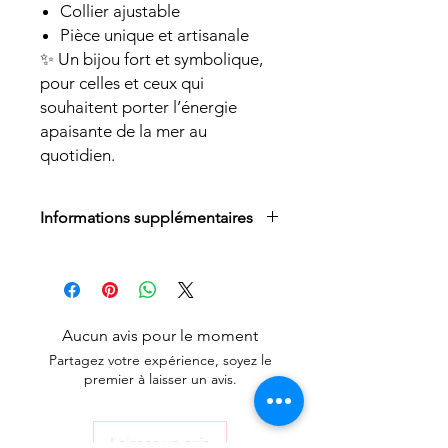
Collier ajustable
Pièce unique et artisanale
✨ Un bijou fort et symbolique,
pour celles et ceux qui
souhaitent porter l’énergie
apaisante de la mer au
quotidien.
Informations supplémentaires
Tous nos bijoux en micro-macramé
sont issé à la main avec du fil de
polyester ciré durable (Linhasita).
Nos perles ou breloques sont soit
Aucun avis pour le moment
en acier inoxydable ou fantaisie.
Partagez votre expérience, soyez le
Les attaches des boucles d'oreilles
premier à laisser un avis.
sont toujours en acier inoxydable
Nos pierres sont de véritables
pierres naturelles
Laisser un avis
Éviter de se baigner, se laver,