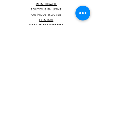
MON COMPTE
BOUTIQUE EN LIGNE
OÛ NOUS TROUVER
CONTACT
HORAIRE D'OUVERTURE
NOTRE HISTOIRE
LES AVIS CLIENTS
BLOG
​
LE SHOWROOM
SUR RDV
2 place Hairiamont
6230 Pont-à-Celles
Belgique
0032 475 66 35 29
damahan2@hotmail.com
MENTIONS LÉGALES
CONDITIONS GÉNÉRALES DE VENTE
DÉCLARATION DE CONFIDENTIALITÉ
POLITIQUE DE COOKIES
INFORMATIONS DE LIVRAISON