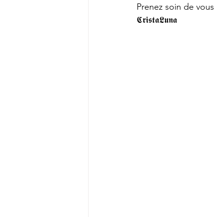
Prenez soin de vous 
𝕮𝖗𝖎𝖘𝖙𝖆𝕷𝖚𝖓𝖆