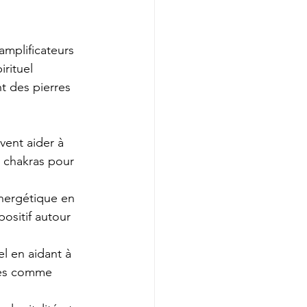
mplificateurs 
irituel
t des pierres 
vent aider à 
s chakras pour 
énergétique en 
ositif autour
l en aidant à 
ives comme