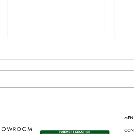
✨ Qu’est-ce qu’un talisman
5 F
et pourquoi choisir une
BÉN
création artisanale unique ?
VOS
MEN
​
SHOWROOM
CON