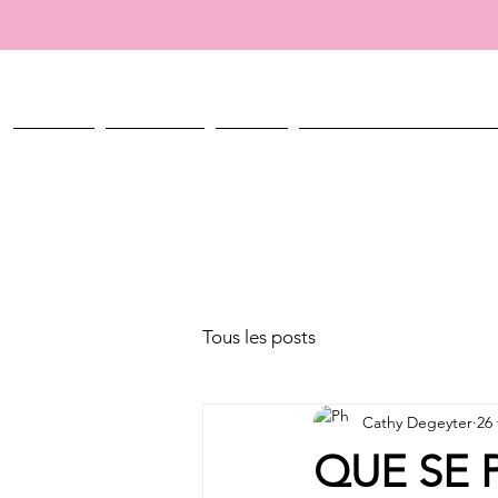
ACCUEIL
TALISMANS
ATELIER
CRÉER MON TALISMAN PERSO
Tous les posts
Cathy Degeyter
26 
QUE SE 