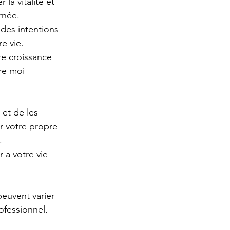
la vitalité et 
rnée.
des intentions 
e vie.
re croissance 
tre moi 
 et de les 
r votre propre 
. 
 a votre vie 
peuvent varier 
ofessionnel.