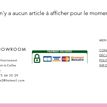
 n'y a aucun article à afficher pour le mome
MEN
​
SHOWROOM
CON
DÉC
 Hairiamont
POLI
nt-à-Celles
INF
e
75 66 35 29
n2@hotmail.com