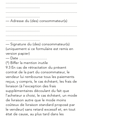
.....................................................................
.................................
.....................................................................
.................................
— Adresse du (des) consommateur(s)
.....................................................................
.................................
.....................................................................
.................................
— Signature du (des) consommateur(s)
(uniquement si ce formulaire est remis en
version papier)
— Date ...........................
(*) Biffer la mention inutile
9.3 En cas de rétractation du présent
contrat de la part du consommateur, le
vendeur lui rembourse tous les paiements
reçus, y compris, le cas échéant, les frais de
livraison (à l'exception des frais
supplémentaires découlant du fait que
l’acheteur a choisi, le cas échéant, un mode
de livraison autre que le mode moins
coûteux de livraison standard proposé par
le vendeur) sans retard excessif et, en tout
état de cause, au plus tard dans les