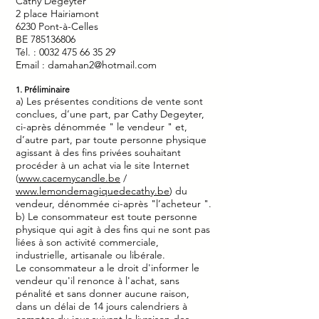
Cathy Degeyter
2 place Hairiamont
6230 Pont-à-Celles
BE
785136806
Tél. :
0032 475 66 35 29
Email :
damahan2@hotmail.com
1. Préliminaire
a) Les présentes conditions de vente sont
conclues, d’une part, par Cathy Degeyter,
ci-après dénommée " le vendeur " et,
d’autre part, par toute personne physique
agissant à des fins privées souhaitant
procéder à un achat via le site Internet
(
www.cacemycandle.be
/
www.lemondemagiquedecathy.be
) du
vendeur, dénommée ci-après "l’acheteur ".
b) Le consommateur est toute personne
physique qui agit à des fins qui ne sont pas
liées à son activité commerciale,
industrielle, artisanale ou libérale.
Le consommateur a le droit d'informer le
vendeur qu'il renonce à l'achat, sans
pénalité et sans donner aucune raison,
dans un délai de 14 jours calendriers à