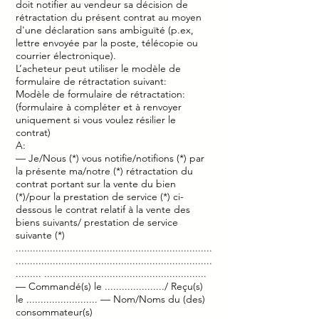
doit notifier au vendeur sa décision de
rétractation du présent contrat au moyen
d'une déclaration sans ambiguïté (p.ex,
lettre envoyée par la poste, télécopie ou
courrier électronique).
L’acheteur peut utiliser le modèle de
formulaire de rétractation suivant:
Modèle de formulaire de rétractation:
(formulaire à compléter et à renvoyer
uniquement si vous voulez résilier le
contrat)
A:
— Je/Nous (*) vous notifie/notifions (*) par
la présente ma/notre (*) rétractation du
contrat portant sur la vente du bien
(*)/pour la prestation de service (*) ci-
dessous le contrat relatif à la vente des
biens suivants/ prestation de service
suivante (*)
.....................................................................
.....................................................................
......... .........................................................
— Commandé(s) le ...................../ Reçu(s)
le ......................... — Nom/Noms du (des)
consommateur(s)