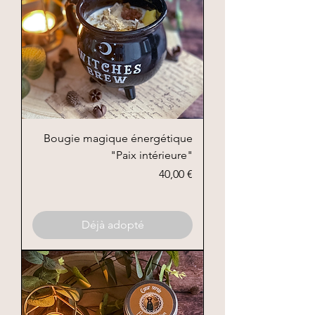
Bougie magique énergétique
"Paix intérieure"
Prix
40,00 €
Déjà adopté