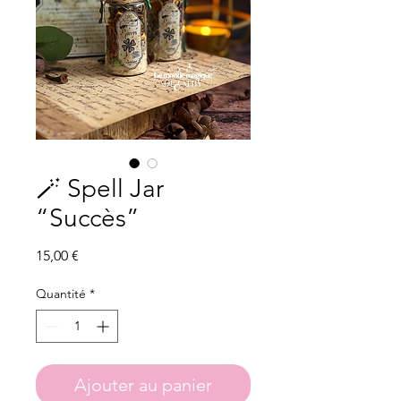
🪄 Spell Jar
“Succès”
Prix
15,00 €
Quantité
*
Ajouter au panier