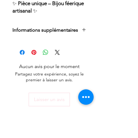
✨
Pièce unique – Bijou féerique
artisanal
✨
Informations supplémentaires
Les attaches des boucles d'oreilles
sont toujours en acier inoxydable
Nos perles ou breloques sont soit
en acier inoxydable ou fantaisie.
Aucun avis pour le moment
NE PAS se baigner, se laver,
Partagez votre expérience, soyez le
dormir avec votre bijoux pour ne
premier à laisser un avis.
pas l’endommager !
Laisser un avis
ACCUEIL
MON COMPTE
BOUTIQUE EN LIGNE
OÛ NOUS TROUVER
CONTACT