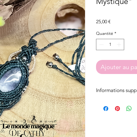
Mystique"
Prix
25,00 €
Quantité
*
Ajouter au pa
Informations supp
Tous nos bijoux e
avec du fil de poly
Nos perles ou bre
inoxydable ou fant
Les attaches des b
acier inoxydable