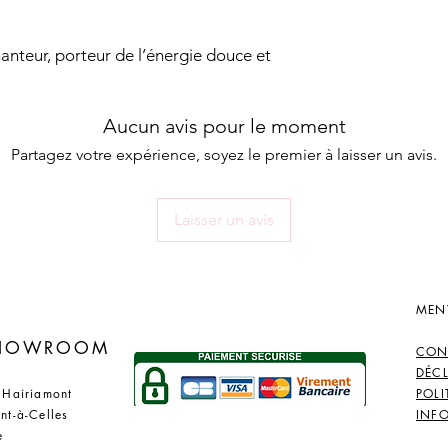
anteur, porteur de l’énergie douce et
Aucun avis pour le moment
Partagez votre expérience, soyez le premier à laisser un avis.
Laisser un avis
MEN
​
SHOWROOM
CON
DÉC
 Hairiamont
POLI
nt-à-Celles
INF
e