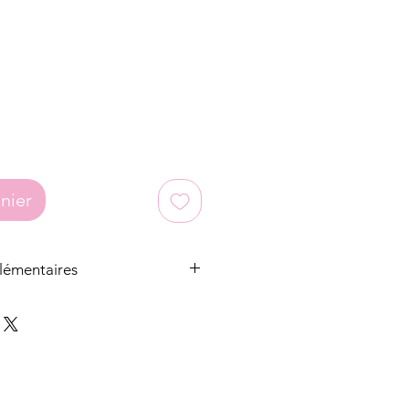
nier
lémentaires
n micro-macramé sont issé à la main
ester ciré durable (Linhasita).
loques sont soit en acier
aisie.
oucles d'oreilles sont toujours en