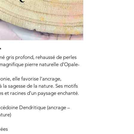
Nos pierres sont d
Éviter de se baign
bijoux pour ne p
"
é gris profond, rehaussé de perles
magnifique pierre naturelle d’Opale-
nie, elle favorise l’ancrage,
à la sagesse de la nature. Ses motifs
es et racines d’un paysage enchanté.
alcédoine Dendritique (ancrage –
ature)
tées