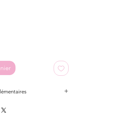
nier
lémentaires
n micro-macramé sont issé à la main
ester ciré durable (Linhasita).
loques sont soit en acier
aisie.
oucles d'oreilles sont toujours en