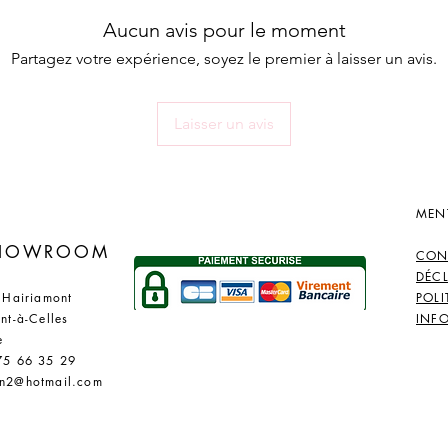
Aucun avis pour le moment
Partagez votre expérience, soyez le premier à laisser un avis.
Laisser un avis
MEN
​
SHOWROOM
CON
DÉC
 Hairiamont
POLI
nt-à-Celles
INF
e
75 66 35 29
n2@hotmail.com