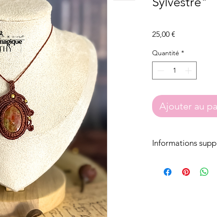
Sylvestre"
Prix
25,00 €
Quantité
*
Ajouter au pa
Informations supp
Tous nos bijoux e
avec du fil de poly
Nos perles ou bre
inoxydable ou fant
Les attaches des b
acier inoxydable