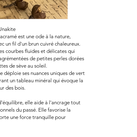
Nos pierres sont d
Éviter de se baign
bijoux pour ne p
Unakite
acramé est une ode à la nature,
c un fil d'un brun cuivré chaleureux.
es courbes fluides et délicates qui
 agrémentées de petites perles dorées
tes de sève au soleil.
te déploie ses nuances uniques de vert
rant un tableau minéral qui évoque la
ur des bois.
d'équilibre, elle aide à l'ancrage tout
onnels du passé. Elle favorise la
orte une force tranquille pour