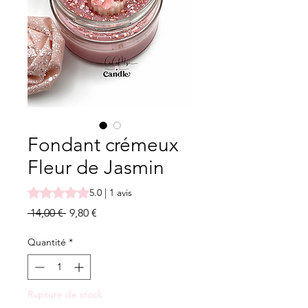
Fondant crémeux
Fleur de Jasmin
La note est de 5.0 sur cinq étoiles selon 1 avis
5.0 | 1 avis
Prix
Prix
 14,00 € 
9,80 €
original
promotionnel
Quantité
*
Rupture de stock