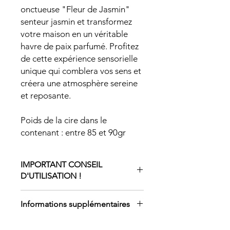
onctueuse "Fleur de Jasmin"
senteur jasmin et transformez
votre maison en un véritable
havre de paix parfumé. Profitez
de cette expérience sensorielle
unique qui comblera vos sens et
créera une atmosphère sereine
et reposante.
Poids de la cire dans le
contenant : entre 85 et 90gr
IMPORTANT CONSEIL
D'UTILISATION !
Utilisation :
Informations supplémentaires
Cire onctueuse :
Allumez votre bougie chauffe plat,
Le fondant crémeux (cire onctueuse)
placez la sous votre brûle parfum.