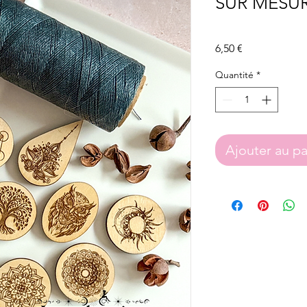
SUR MESU
Prix
6,50 €
Quantité
*
Ajouter au pa