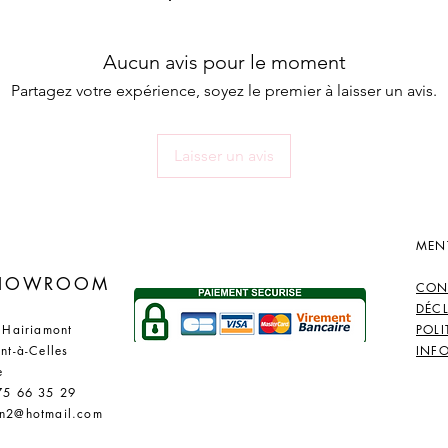
Aucun avis pour le moment
Partagez votre expérience, soyez le premier à laisser un avis.
Laisser un avis
MEN
​
SHOWROOM
CON
DÉC
 Hairiamont
POLI
nt-à-Celles
INF
e
75 66 35 29
n2@hotmail.com