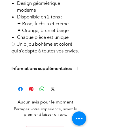
Design géométrique
moderne
Disponible en 2 tons :
✦ Rose, fuchsia et crème
✦ Orange, brun et beige
Chaque pièce est unique
✨ Un bijou bohème et coloré
qui s’adapte à toutes vos envies.
Informations supplémentaires
Tous nos bijoux en micro-macramé
sont issé à la main avec du fil de
polyester ciré durable (Linhasita).
Nos perles ou breloques sont soit
Aucun avis pour le moment
en acier inoxydable ou fantaisie.
Partagez votre expérience, soyez le
Les attaches des boucles d'oreilles
premier à laisser un avis.
sont toujours en acier inoxydable
Nos pierres sont de véritables