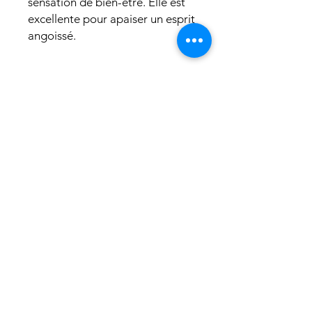
sensation de bien-être. Elle est
excellente pour apaiser un esprit
angoissé.
Poids de la cire est d'environ
300gr
Temps de combustion +/- 30
heures.
RETIREZ LES FLEURS
SÉCHÉES AVANT
L'ALLUMAGE DE LA
BOUGIE !
IMPORTANT CONSEIL
D'UTILISATION !
IMPORTANT conseils d’utilisation :